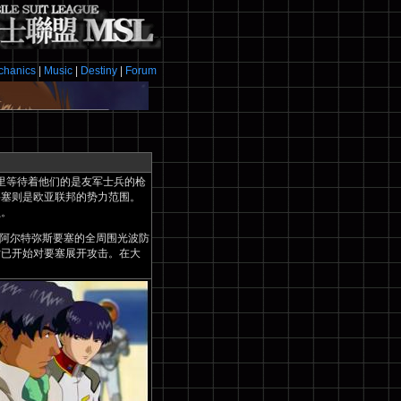
chanics
|
Music
|
Destiny
|
Forum
里等待着他们的是友军士兵的枪
要塞则是欧亚联邦的势力范围。
员。
阿尔特弥斯要塞的全周围光波防
时已开始对要塞展开攻击。在大