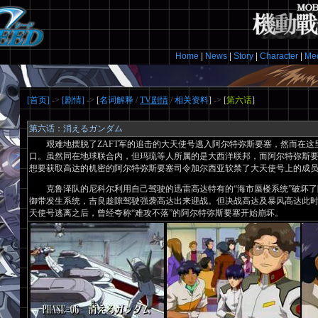
Home
|
News
|
Story
|
Character
|
Me
[首页]
->
[剧情]
->
[
名词解释
/
TV剧情
/
相关资料
]
->
[
第六话
]
第六话：消えるガンダム
艰难地摆脱了ZAFT军的追击的大天使号逃入阿尔特弥斯要塞，然而在这
口。虽然同在地球联合内，但玛琉等人所属的是大西洋联邦，而阿尔特弥斯
想要获取高达的机密的阿尔特弥斯要塞司令加尔西亚软禁了大天使号上的成
克鲁泽队的尼科尔利用自己驾驶的迅雷高达特有的“海市蜃楼系统”破坏了
御带发生系统，吉良趁隙驾驶强袭高达出来迎战。但决战高达及暴风高达此
天使号逃离之后，曾经夸称“难攻不落”的阿尔特弥斯要塞开始崩坏。