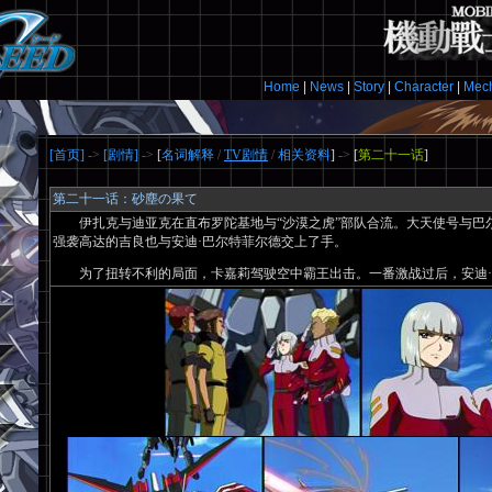
Home
|
News
|
Story
|
Character
|
Mec
[首页]
->
[剧情]
->
[
名词解释
/
TV剧情
/
相关资料
]
->
[
第二十一话
]
第二十一话：砂塵の果て
伊扎克与迪亚克在直布罗陀基地与“沙漠之虎”部队合流。大天使号与巴
强袭高达的吉良也与安迪·巴尔特菲尔德交上了手。
为了扭转不利的局面，卡嘉莉驾驶空中霸王出击。一番激战过后，安迪·