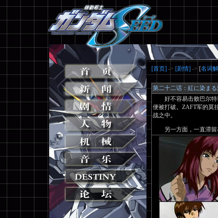
[首页]
->
[剧情]
->
[
名词
第二十二话：紅に染まる
好不容易击败巴尔特菲
便被打破。ZAFT军的
战之中。
另一方面，一直滞留在